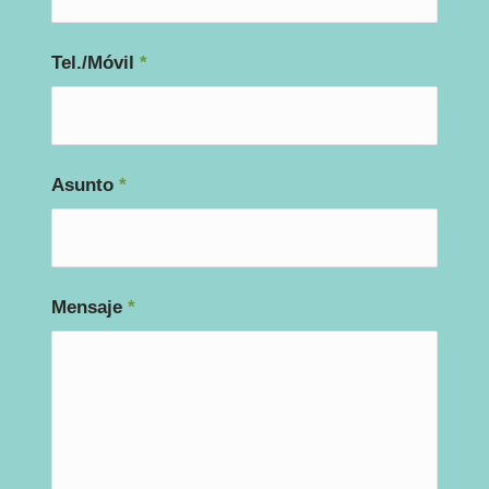
Tel./Móvil
*
Asunto
*
Mensaje
*